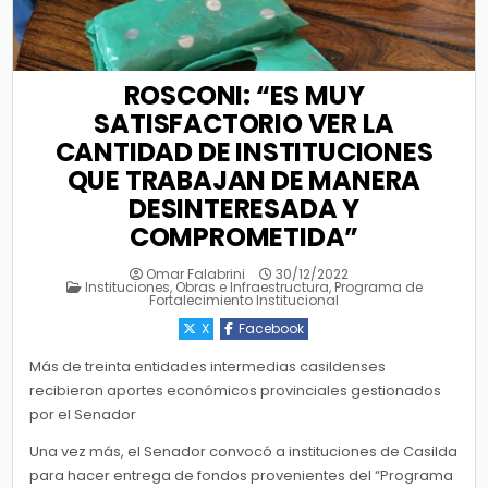
ROSCONI: “ES MUY
SATISFACTORIO VER LA
CANTIDAD DE INSTITUCIONES
QUE TRABAJAN DE MANERA
DESINTERESADA Y
COMPROMETIDA”
Omar Falabrini
30/12/2022
Posted
Instituciones
,
Obras e Infraestructura
,
Programa de
in
Fortalecimiento Institucional
X
Facebook
Más de treinta entidades intermedias casildenses
recibieron aportes económicos provinciales gestionados
por el Senador
Una vez más, el Senador convocó a instituciones de Casilda
para hacer entrega de fondos provenientes del “Programa