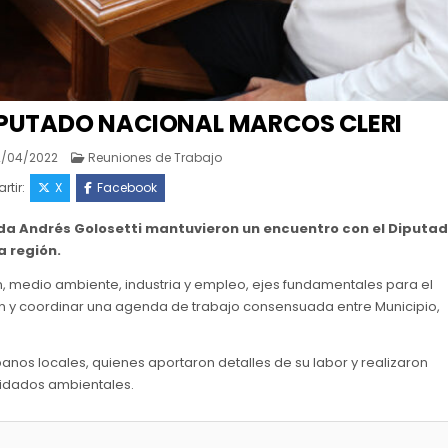
DIPUTADO NACIONAL MARCOS CLERI
Posted
2/04/2022
Reuniones de Trabajo
in
tir:
X
Facebook
lda Andrés Golosetti mantuvieron un encuentro con el Diputa
a región.
, medio ambiente, industria y empleo, ejes fundamentales para el
ún y coordinar una agenda de trabajo consensuada entre Municipio,
anos locales, quienes aportaron detalles de su labor y realizaron
uidados ambientales.