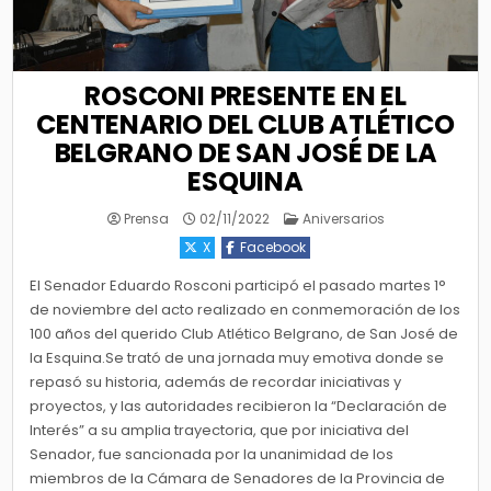
ROSCONI PRESENTE EN EL
CENTENARIO DEL CLUB ATLÉTICO
BELGRANO DE SAN JOSÉ DE LA
ESQUINA
Posted
Prensa
02/11/2022
Aniversarios
in
X
Facebook
El Senador Eduardo Rosconi participó el pasado martes 1°
de noviembre del acto realizado en conmemoración de los
100 años del querido Club Atlético Belgrano, de San José de
la Esquina.Se trató de una jornada muy emotiva donde se
repasó su historia, además de recordar iniciativas y
proyectos, y las autoridades recibieron la “Declaración de
Interés” a su amplia trayectoria, que por iniciativa del
Senador, fue sancionada por la unanimidad de los
miembros de la Cámara de Senadores de la Provincia de