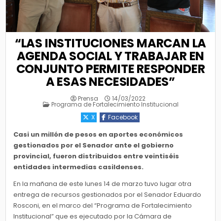
“LAS INSTITUCIONES MARCAN LA
AGENDA SOCIAL Y TRABAJAR EN
CONJUNTO PERMITE RESPONDER
A ESAS NECESIDADES”
Prensa
14/03/2022
Posted
Programa de Fortalecimiento Institucional
in
X
Facebook
Casi un millón de pesos en aportes económicos
gestionados por el Senador ante el gobierno
provincial, fueron distribuidos entre veintiséis
entidades intermedias casildenses.
En la mañana de este lunes 14 de marzo tuvo lugar otra
entrega de recursos gestionados por el Senador Eduardo
Rosconi, en el marco del “Programa de Fortalecimiento
Institucional” que es ejecutado por la Cámara de