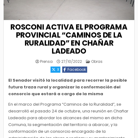
ROSCONI ACTIVA EL PROGRAMA
PROVINCIAL “CAMINOS DE LA
RURALIDAD” EN CHAÑAR
LADEADO
Posted
Prensa
27/10/2022
Obras
in
X
Facebook
El Senador visitó la localidad para recorrer la posible
futura traza rural y organizar la conformación del
consorcio que estará a cargo de la misma
En el marco del Programa “Caminos de la Ruralidad”, se
desarrolló el pasado 24 de octubre, una reunión en Chañar
Ladeado para abordar los alcances del mismo en dicha
Comuna, la segmentación del territorio a abarcar, y la
conformación de un consorcio encargado de la