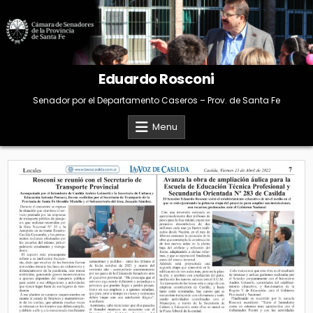
Skip
to
content
Eduardo Rosconi
Senador por el Departamento Caseros – Prov. de Santa Fe
Menu