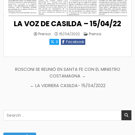
LA VOZ DE CASILDA – 15/04/22
Posted
Prensa
15/04/2022
Prensa
in
X
Facebook
Navegación
ROSCONI SE REUNIÓ EN SANTA FE CON EL MINISTRO
de
COSTAMAGNA →
entradas
← LA VIDRIERA CASILDA- 15/04/2022
Search
for: