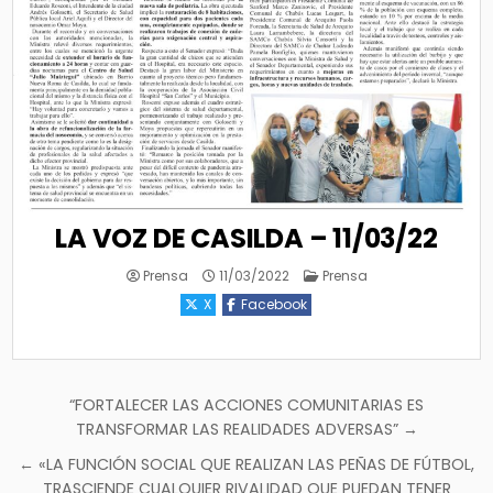
LA VOZ DE CASILDA – 11/03/22
Posted
Prensa
11/03/2022
Prensa
in
X
Facebook
Navegación
“FORTALECER LAS ACCIONES COMUNITARIAS ES
de
TRANSFORMAR LAS REALIDADES ADVERSAS” →
entradas
← «LA FUNCIÓN SOCIAL QUE REALIZAN LAS PEÑAS DE FÚTBOL,
TRASCIENDE CUALQUIER RIVALIDAD QUE PUEDAN TENER