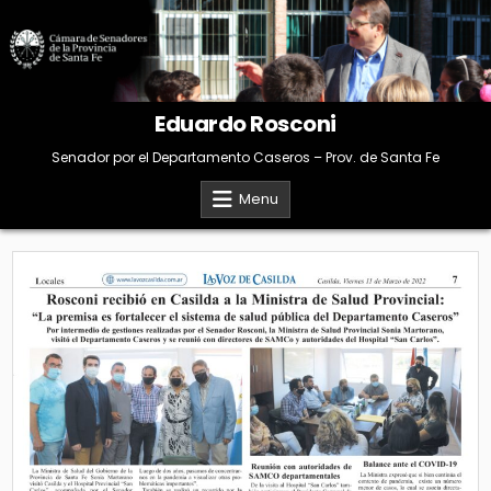
Skip
to
content
Eduardo Rosconi
Senador por el Departamento Caseros – Prov. de Santa Fe
Menu