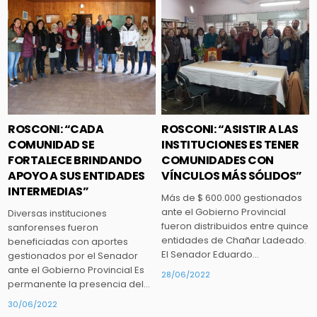
Posted
Posted
in
in
ROSCONI: “CADA
ROSCONI: “ASISTIR A LAS
COMUNIDAD SE
INSTITUCIONES ES TENER
FORTALECE BRINDANDO
COMUNIDADES CON
APOYO A SUS ENTIDADES
VÍNCULOS MÁS SÓLIDOS”
INTERMEDIAS”
Más de $ 600.000 gestionados
ante el Gobierno Provincial
Diversas instituciones
fueron distribuidos entre quince
sanforenses fueron
entidades de Chañar Ladeado.
beneficiadas con aportes
El Senador Eduardo…
gestionados por el Senador
ante el Gobierno Provincial Es
28/06/2022
permanente la presencia del…
30/06/2022