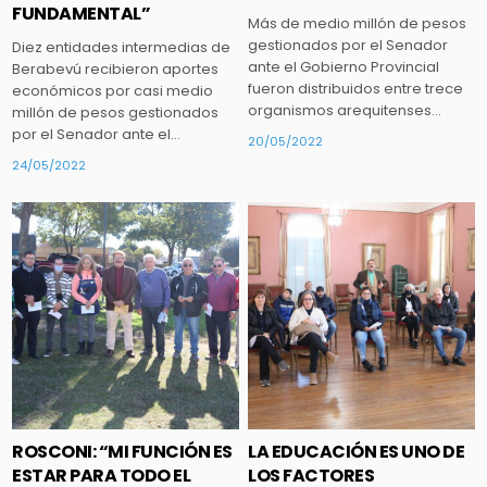
FUNDAMENTAL”
Más de medio millón de pesos
gestionados por el Senador
Diez entidades intermedias de
ante el Gobierno Provincial
Berabevú recibieron aportes
fueron distribuidos entre trece
económicos por casi medio
organismos arequitenses…
millón de pesos gestionados
por el Senador ante el…
20/05/2022
24/05/2022
Posted
Posted
in
in
ROSCONI: “MI FUNCIÓN ES
LA EDUCACIÓN ES UNO DE
ESTAR PARA TODO EL
LOS FACTORES