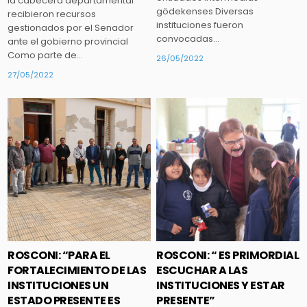
la cabecera departamental
gödekenses Diversas
recibieron recursos
instituciones fueron
gestionados por el Senador
convocadas…
ante el gobierno provincial
Como parte de…
26/05/2022
27/05/2022
Posted
Posted
in
in
ROSCONI: “PARA EL
ROSCONI: “ ES PRIMORDIAL
FORTALECIMIENTO DE LAS
ESCUCHAR A LAS
INSTITUCIONES UN
INSTITUCIONES Y ESTAR
ESTADO PRESENTE ES
PRESENTE”