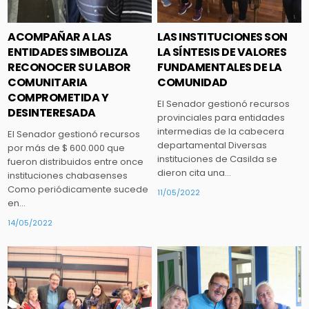
ACOMPAÑAR A LAS
LAS INSTITUCIONES SON
ENTIDADES SIMBOLIZA
LA SÍNTESIS DE VALORES
RECONOCER SU LABOR
FUNDAMENTALES DE LA
COMUNITARIA
COMUNIDAD
COMPROMETIDA Y
El Senador gestionó recursos
DESINTERESADA
provinciales para entidades
intermedias de la cabecera
El Senador gestionó recursos
departamental Diversas
por más de $ 600.000 que
instituciones de Casilda se
fueron distribuidos entre once
dieron cita una…
instituciones chabasenses
Como periódicamente sucede
11/05/2022
en…
14/05/2022
Posted
Posted
in
in