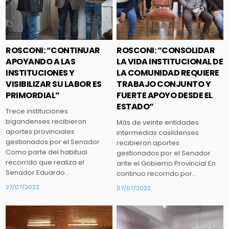
ROSCONI: “CONTINUAR
ROSCONI: “CONSOLIDAR
APOYANDO A LAS
LA VIDA INSTITUCIONAL DE
INSTITUCIONES Y
LA COMUNIDAD REQUIERE
VISIBILIZAR SU LABOR ES
TRABAJO CONJUNTO Y
PRIMORDIAL”
FUERTE APOYO DESDE EL
ESTADO”
Trece instituciones
bigandenses recibieron
Más de veinte entidades
aportes provinciales
intermedias casildenses
gestionados por el Senador
recibieron aportes
Como parte del habitual
gestionados por el Senador
recorrido que realiza el
ante el Gobierno Provincial En
Senador Eduardo…
continuo recorrido por…
27/07/2022
07/07/2022