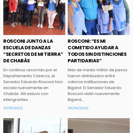
ROSCONI JUNTO A LA
ROSCONI: “ES MI
ESCUELA DE DANZAS
COMETIDO AYUDAR A
“SECRETOS DE MI TIERRA”
TODOS SIN DISTINCIONES
DE CHABÁS
PARTIDARIAS”
En continuo recorrido por el
Más de medio millón de pesos
Departamento Caseros, el
fueron distribuidos entre
Senador Eduardo Rosconi hizo
catorce instituciones de
escala nuevamente en
Bigand El Senador Eduardo
Chabás. Allí estuvo con
Rosconi visitó nuevamente
intengrantes…
Bigand,…
10/05/2022
06/05/2022