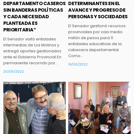
DEPARTAMENTO CASEROS
DETERMINANTES EN EL
SIN BANDERAS POLÍTICAS
AVANCE Y PROGRESO DE
Y CADA NECESIDAD
PERSONAS Y SOCIEDADES
PLANTEADA ES
El Senador gestionó recursos
PRIORITARIA”
provinciales por casi medio
millón de pesos para 11
El Senador visitó entidades
entidades educativas de la
intermedias de Los Molinos y
cabecera departamental
entregó aportes gestionados
Como…
ante el Gobierno Provincial En
permanente recorrido por…
19/05/2022
20/05/2022
Posted
Posted
in
in