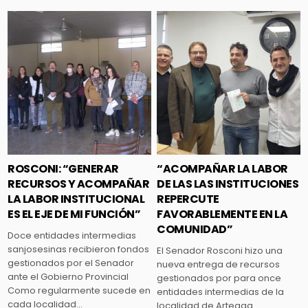
Posted
Posted
in
in
ROSCONI: “GENERAR
“ACOMPAÑAR LA LABOR
RECURSOS Y ACOMPAÑAR
DE LAS LAS INSTITUCIONES
LA LABOR INSTITUCIONAL
REPERCUTE
ES EL EJE DE MI FUNCIÓN”
FAVORABLEMENTE EN LA
COMUNIDAD”
Doce entidades intermedias
sanjosesinas recibieron fondos
El Senador Rosconi hizo una
gestionados por el Senador
nueva entrega de recursos
ante el Gobierno Provincial
gestionados por para once
Como regularmente sucede en
entidades intermedias de la
cada localidad…
localidad de Arteaga….