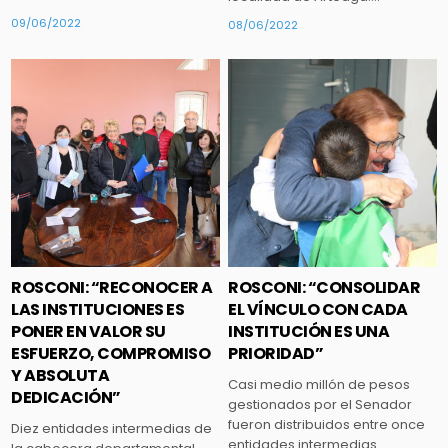
09/06/2022
08/06/2022
Posted
Posted
in
in
ROSCONI: “RECONOCER A
ROSCONI: “CONSOLIDAR
LAS INSTITUCIONES ES
EL VÍNCULO CON CADA
PONER EN VALOR SU
INSTITUCIÓN ES UNA
ESFUERZO, COMPROMISO
PRIORIDAD”
Y ABSOLUTA
Casi medio millón de pesos
DEDICACIÓN”
gestionados por el Senador
fueron distribuidos entre once
Diez entidades intermedias de
entidades intermedias