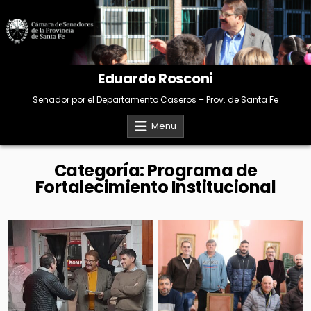
Skip
to
content
Eduardo Rosconi
Senador por el Departamento Caseros – Prov. de Santa Fe
Menu
Categoría:
Programa de
Fortalecimiento Institucional
Posted
Posted
in
in