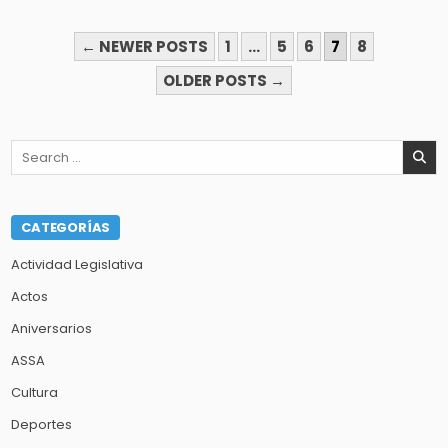
PAGINACIÓN
← NEWER POSTS
1
…
5
6
7
8
DE
OLDER POSTS →
ENTRADAS
Search
for:
CATEGORÍAS
Actividad Legislativa
Actos
Aniversarios
ASSA
Cultura
Deportes