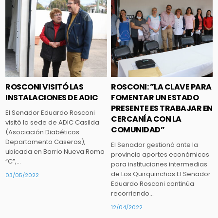
Posted
Posted
in
in
ROSCONI VISITÓ LAS
ROSCONI: ”LA CLAVE PARA
INSTALACIONES DE ADIC
FOMENTAR UN ESTADO
PRESENTE ES TRABAJAR EN
El Senador Eduardo Rosconi
CERCANÍA CON LA
visitó la sede de ADIC Casilda
COMUNIDAD”
(Asociación Diabéticos
Departamento Caseros),
El Senador gestionó ante la
ubicada en Barrio Nueva Roma
provincia aportes económicos
“C”,…
para instituciones intermedias
de Los Quirquinchos El Senador
03/05/2022
Eduardo Rosconi continúa
recorriendo…
12/04/2022