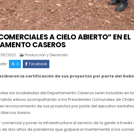
OMERCIALES A CIELO ABIERTO” EN EL
TAMENTO CASEROS
Posted
/05/2022
Producción y Desarrollo
in
tir:
X
Facebook
cibieron la certificación de sus proyectos por parte del Gobi
odas las localidades del Departamento Caseros sean incluídas en la
en Chabás estuvo acompañando a los Presidentes Comunales de Chab
el reconocimiento de sus proyectos por parte del ejecutivo santafe
n Marcos Aviano.
 comercial y poner la infraestructura al servicio de la gente a través
és de dos años de pandemia que golpearon fuertemente a los comer