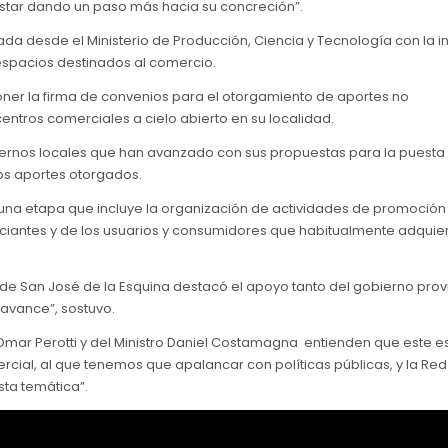
 estar dando un paso más hacia su concreción”.
a desde el Ministerio de Producción, Ciencia y Tecnología con la i
espacios destinados al comercio.
oner la firma de convenios para el otorgamiento de aportes no
ntros comerciales a cielo abierto en su localidad.
iernos locales que han avanzado con sus propuestas para la puesta 
los aportes otorgados.
una etapa que incluye la organización de actividades de promoción
erciantes y de los usuarios y consumidores que habitualmente adquie
 de San José de la Esquina destacó el apoyo tanto del gobierno prov
avance”, sostuvo.
 Omar Perotti y del Ministro Daniel Costamagna entienden que este es
ial, al que tenemos que apalancar con políticas públicas, y la Re
ta temática”.