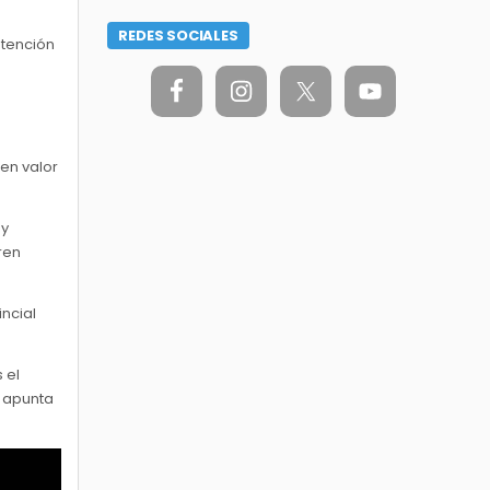
REDES SOCIALES
ntención
en valor
 y
ren
incial
 el
d apunta