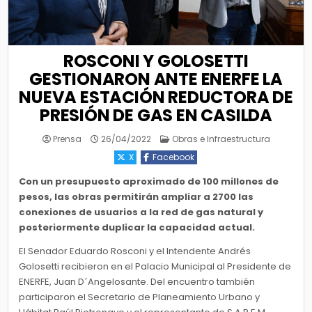
ROSCONI Y GOLOSETTI
GESTIONARON ANTE ENERFE LA
NUEVA ESTACIÓN REDUCTORA DE
PRESIÓN DE GAS EN CASILDA
Posted
Prensa
26/04/2022
Obras e Infraestructura
in
X
Facebook
Con un presupuesto aproximado de 100 millones de
pesos, las obras permitirán ampliar a 2700 las
conexiones de usuarios a la red de gas natural y
posteriormente duplicar la capacidad actual.
El Senador Eduardo Rosconi y el Intendente Andrés
Golosetti recibieron en el Palacio Municipal al Presidente de
ENERFE, Juan D´Angelosante. Del encuentro también
participaron el Secretario de Planeamiento Urbano y