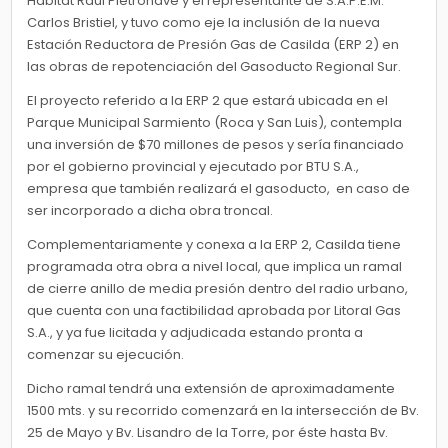
Hábitat Raúl Pietronave y el representante de S.A.P.E.M.
Carlos Bristiel, y tuvo como eje la inclusión de la nueva
Estación Reductora de Presión Gas de Casilda (ERP 2) en
las obras de repotenciación del Gasoducto Regional Sur.
El proyecto referido a la ERP 2 que estará ubicada en el
Parque Municipal Sarmiento (Roca y San Luis), contempla
una inversión de $70 millones de pesos y sería financiado
por el gobierno provincial y ejecutado por BTU S.A.,
empresa que también realizará el gasoducto, en caso de
ser incorporado a dicha obra troncal.
Complementariamente y conexa a la ERP 2, Casilda tiene
programada otra obra a nivel local, que implica un ramal
de cierre anillo de media presión dentro del radio urbano,
que cuenta con una factibilidad aprobada por Litoral Gas
S.A., y ya fue licitada y adjudicada estando pronta a
comenzar su ejecución.
Dicho ramal tendrá una extensión de aproximadamente
1500 mts. y su recorrido comenzará en la intersección de Bv.
25 de Mayo y Bv. Lisandro de la Torre, por éste hasta Bv.